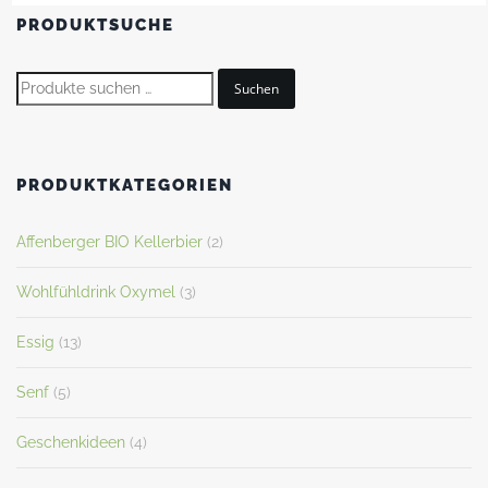
PRODUKTSUCHE
Suchen
PRODUKTKATEGORIEN
Affenberger BIO Kellerbier
(2)
Wohlfühldrink Oxymel
(3)
Essig
(13)
Senf
(5)
Geschenkideen
(4)