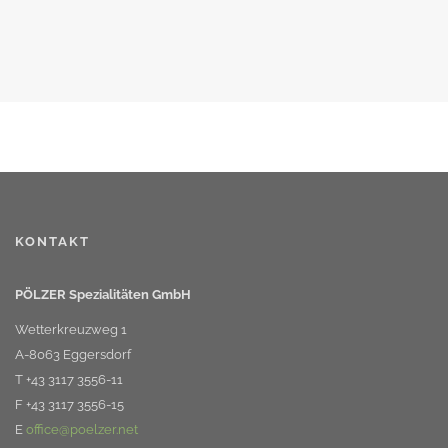
KONTAKT
PÖLZER Spezialitäten GmbH
Wetterkreuzweg 1
A-8063 Eggersdorf
T +43 3117 3556-11
F +43 3117 3556-15
E
office@poelzer.net