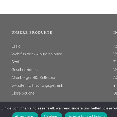
UNSERE PRODUKTE
I
Essig
K
Wohlfühldrink – pure balance
V
Senf
Z
Geschenkideen
W
Affenberger BIO Kellerbier
A
Swizzle – Erfrischungsgetränk
I
Cidre bouche‘
D
 Einige von ihnen sind essenziell, während andere uns helfen, diese W
Akzeptieren
Ablehnen
Datenschutzerklärung