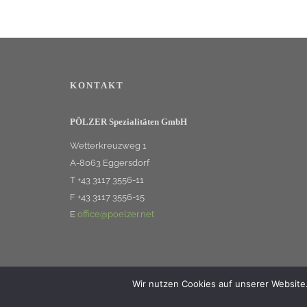
KONTAKT
PÖLZER Spezialitäten GmbH
Wetterkreuzweg 1
A-8063 Eggersdorf
T +43 3117 3556-11
F +43 3117 3556-15
E
office@poelzer.net
Wir nutzen Cookies auf unserer Website.