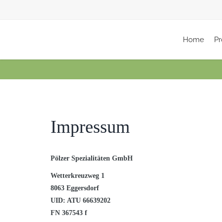
Home
P
Impressum
Pölzer Spezialitäten GmbH
Wetterkreuzweg 1
8063 Eggersdorf
UID: ATU 66639202
FN 367543 f