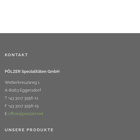
KONTAKT
PÖLZER Spezialitäten GmbH
Wetterkreuzweg 1
A-8063 Eggersdorf
T +43 3117 3556-11
F +43 3117 3556-15
E
office@poelzer.net
UNSERE PRODUKTE