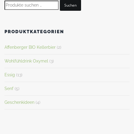
Suchen
PRODUKTKATEGORIEN
Affenberger BIO Kellerbier
(2)
Wohlfühldrink Oxymel
(3)
Essig
(13)
Senf
(5)
Geschenkideen
(4)