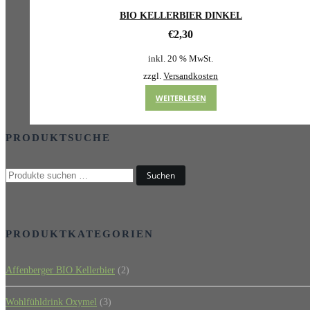
BIO KELLERBIER DINKEL
€
2,30
inkl. 20 % MwSt.
zzgl.
Versandkosten
WEITERLESEN
PRODUKTSUCHE
Suchen
PRODUKTKATEGORIEN
Affenberger BIO Kellerbier
(2)
Wohlfühldrink Oxymel
(3)