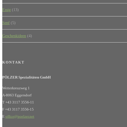
Essig
(13)
Senf
(5)
Geschenkideen
(4)
KONTAKT
PÖLZER Spezialitäten GmbH
Wetterkreuzweg 1
A-8063 Eggersdorf
T +43 3117 3556-11
F +43 3117 3556-15
E
office@poelzer.net