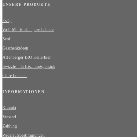
UNSERE PRODUKTE
Essig
Wohlfühldrink – pure balance
Senf
Geschenkideen
Affenberger BIO Kellerbier
Swizzle – Erfrischungsgetränk
Cidre bouche‘
INFORMATIONEN
Kontakt
Versand
Zahlung
Widerrufsbestimmungen