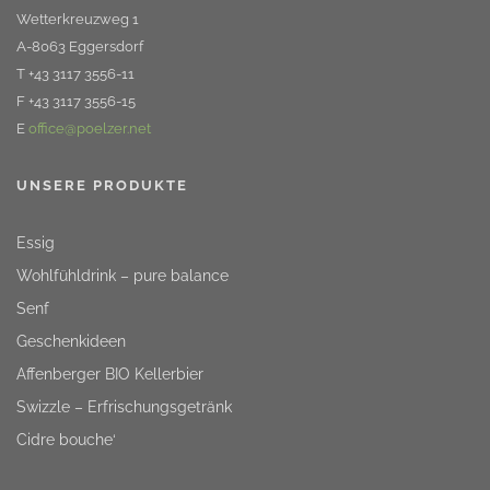
Wetterkreuzweg 1
A-8063 Eggersdorf
T +43 3117 3556-11
F +43 3117 3556-15
E
office@poelzer.net
UNSERE PRODUKTE
Essig
Wohlfühldrink – pure balance
Senf
Geschenkideen
Affenberger BIO Kellerbier
Swizzle – Erfrischungsgetränk
Cidre bouche‘