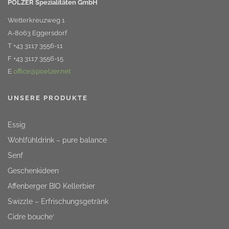
PÖLZER Spezialitäten GmbH
Wetterkreuzweg 1
A-8063 Eggersdorf
T +43 3117 3556-11
F +43 3117 3556-15
E
office@poelzer.net
UNSERE PRODUKTE
Essig
Wohlfühldrink – pure balance
Senf
Geschenkideen
Affenberger BIO Kellerbier
Swizzle – Erfrischungsgetränk
Cidre bouche‘