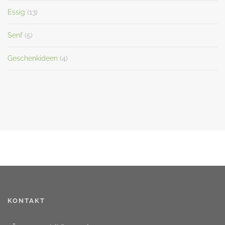
Essig
(13)
Senf
(5)
Geschenkideen
(4)
KONTAKT